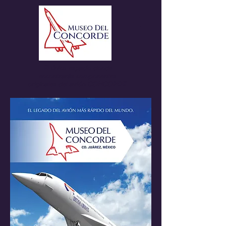
El único espacio donde
encontrarás componentes
originales del avión CONCORDE